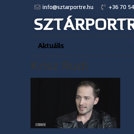
info@sztarportre.hu
+36 70 54
SZTÁRPORT
Aktuális
Krisz Rudi