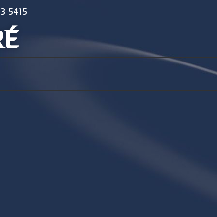
3 5415
RÉ