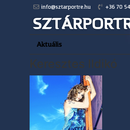
info@sztarportre.hu
+36 70 54
SZTÁRPORT
Aktuális
Keresztes Ildikó