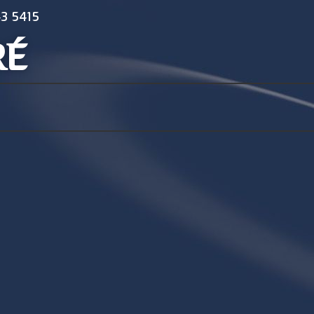
3 5415
RÉ