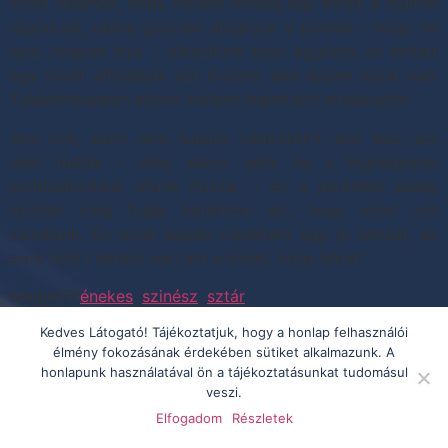
kicsit olyanok, hogy inkább mindig egy kicsit a múlton
rágódunk, utána gyorsan átugrunk a jövőbe – hogy mi
lesz, hogyan lesz -, elkezdünk ezen aggódni, és emiatt
egy kicsit elfelejtjük azt élvezni, ami éppen most van.
Tulajdonképpen ebben kellene leginkább kiteljesedni.
Ami volt, azon nem tudunk változtatni, ami lesz, azt
nem tudjuk – még akkor sem, ha a legnagyobb
jóindulatunkkal állunk hozzá -, és a jövőnket pedig
nyilván meg fogja határozni az, hogy most mit
csinálunk. Én most éppen csináltam egy jó lemezt, és
pont ezért adtam neki azt a címet, hogy Most.”
Megjelölt
énekes
,
szinész
,
sztár
Kedves Látogató! Tájékoztatjuk, hogy a honlap felhasználói
élmény fokozásának érdekében sütiket alkalmazunk. A
honlapunk használatával ön a tájékoztatásunkat tudomásul
veszi.
Elfogadom
Részletek