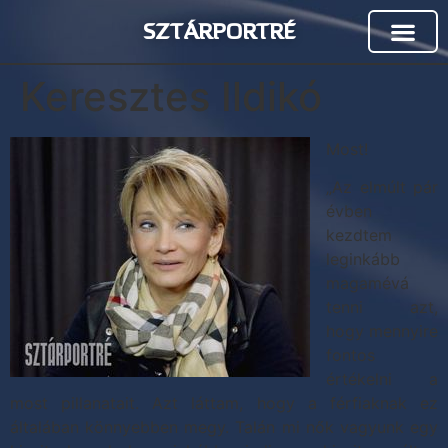
SZTÁRPORTRÉ
Keresztes Ildikó
Most!
„Az elmúlt pár
évben
kezdtem
leginkább
magamévá
tenni azt,
hogy mennyire
fontos
értékelni a
most pillanatait. Azt láttam, hogy a férfiaknak ez
általában könnyebben megy. Talán mi nők vagyunk egy