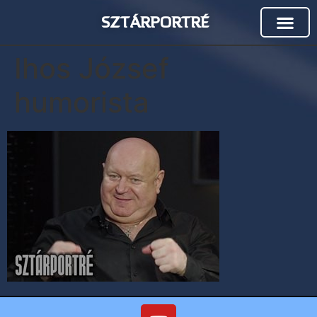
SZTÁRPORTRÉ
Ihos József
humorista