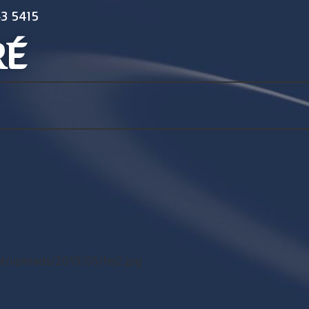
3 5415
RÉ
t/uploads/2013/05/fej2.jpg