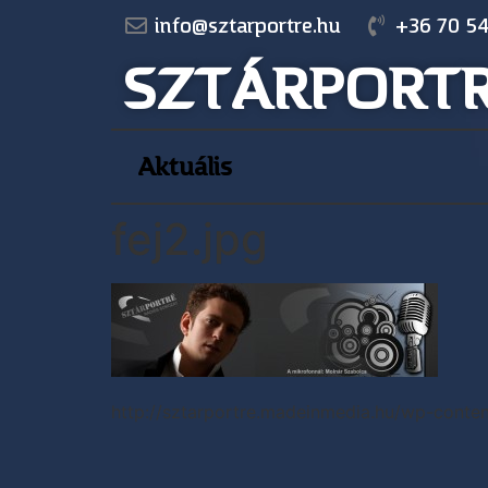
info@sztarportre.hu
+36 70 54
SZTÁRPORT
Aktuális
fej2.jpg
http://sztarportre.madeinmedia.hu/wp-conten