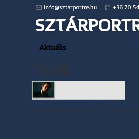
info@sztarportre.hu
+36 70 54
SZTÁRPORT
Aktuális
fej.jpg
http://sztarportre.madeinmedia.hu/wp-conten