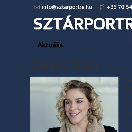
info@sztarportre.hu
+36 70 54
SZTÁRPORT
Aktuális
Danics Dóra
Dan
min
ott
hos
Nag
tal
tud