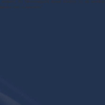
 embert, és háromnegyed évvel később is, és emléke
ébként nem is ismerem.”