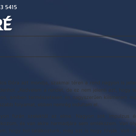
3 5415
RÉ
ics Dóra azt mondja, szakmai téren a rend nagyon is jell
denhol. „Kedvelem a rendet, de ez nem jelenti azt, hogy tes
hon, amiben természetesen én nagyszerűen kiismerem m
szabb folyamat, ebben nemrég indultam el.
yon furán szelektál az elme. Nagyon sok impulzus é
álkozom, és van akire harmadjára sem emlékszem. Van oly
om, hogy hol találkoztunk, még azt is hogy hívják. Volt 