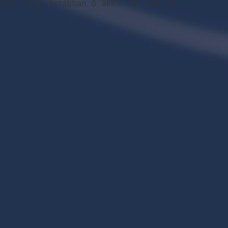
ztem, hogy korábban ő akkor ott volt, és