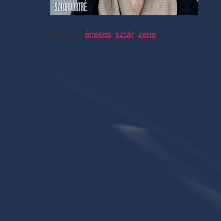
egy
egy
Megjelölt
énekes
,
sztár
,
zene