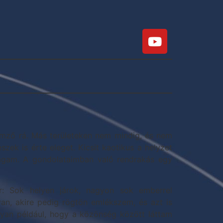
emző rá. Más területeken nem mindig, és nem
zek is érte eleget. Kicsit kaotikus a helyzet
agam. A gondolataimban való rendrakás egy
r: Sok helyen járok, nagyon sok emberrel
an, akire pedig rögtön emlékszem, és azt is
olyan például, hogy a közönség között láttam