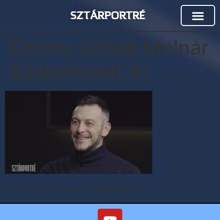
SZTÁRPORTRÉ
Czutor Zoltán Molnár
Szabolcssal_ki
Czutor Zoltán Molnár Szabolcssal_ki