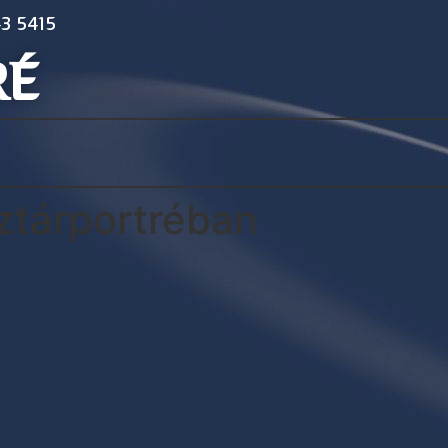
3 5415
RÉ
ztárportréban