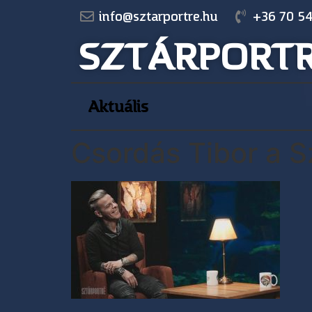
info@sztarportre.hu
+36 70 54
SZTÁRPORT
Aktuális
Csordás Tibor a S