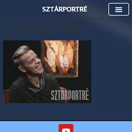
SZTÁRPORTRÉ
Csordás Tibor
Csordás Tibor