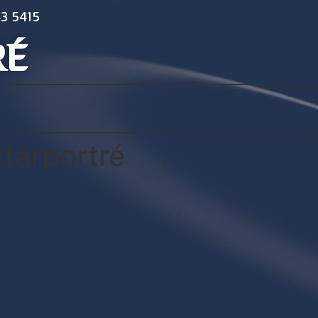
3 5415
RÉ
ztárportré