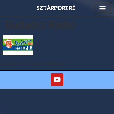
SZTÁRPORTRÉ
Budaörs Rádió
Sztárportré a Budaörs Rádióban is.