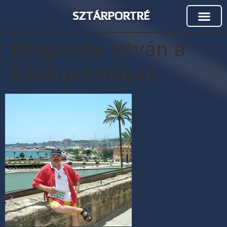
SZTÁRPORTRÉ
Bergendy István a
Sztárportréban