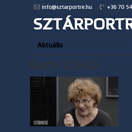
info@sztarportre.hu
+36 70 54
SZTÁRPORT
Aktuális
Bach Szilvia