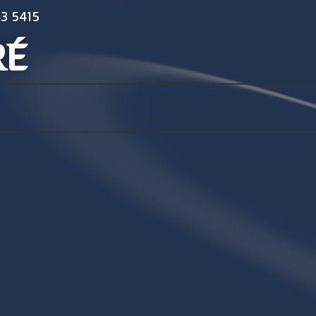
3 5415
RÉ