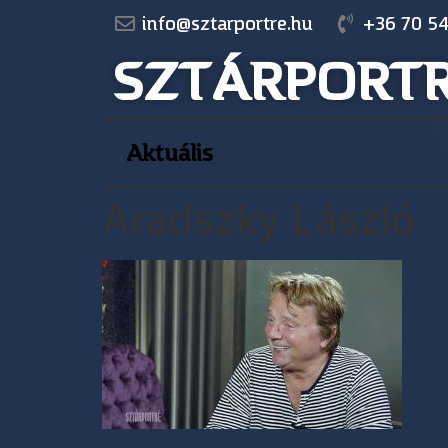
info@sztarportre.hu
+36 70 54
SZTÁRPORT
Aktuális
Aradszky László