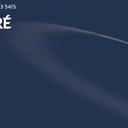
3 5415
RÉ