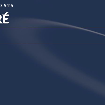
3 5415
RÉ