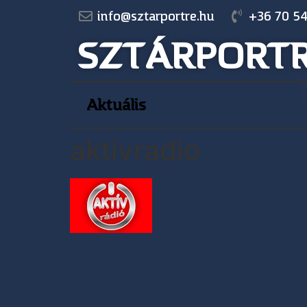
info@sztarportre.hu
+36 70 54
SZTÁRPORT
Aktuális
aktivradio