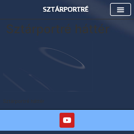
SZTÁRPORTRÉ
Sztárportré háttér
Sztárportré háttér