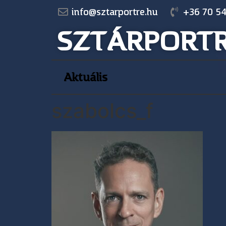
info@sztarportre.hu
+36 70 54
SZTÁRPORT
Aktuális
szabolcs_f