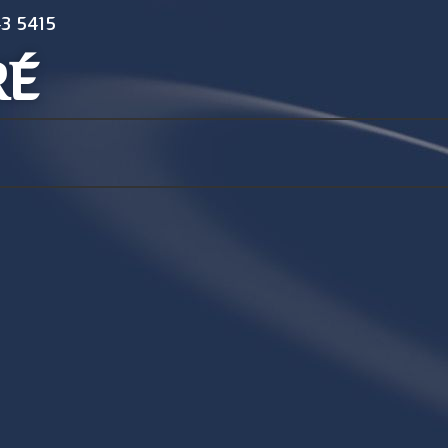
3 5415
RÉ