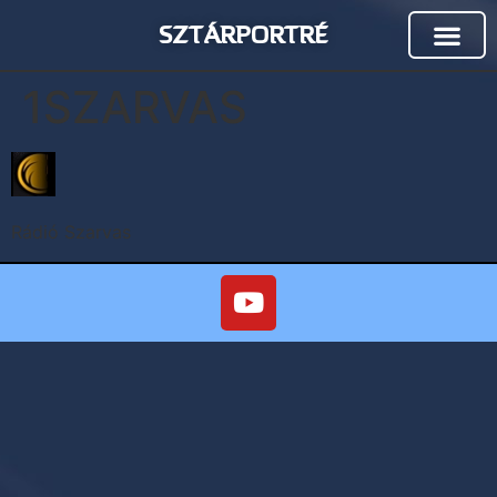
SZTÁRPORTRÉ
1SZARVAS
Rádió Szarvas