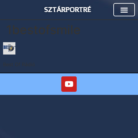
SZTÁRPORTRÉ
1bestofsmile
Best Of Rádió