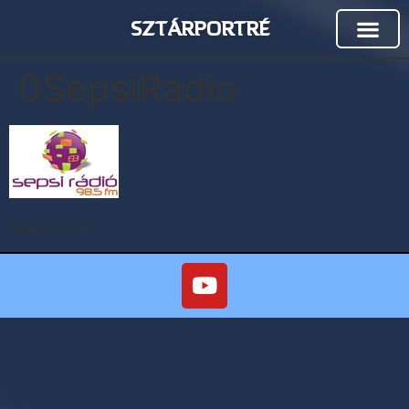
SZTÁRPORTRÉ
0SepsiRadio
Sepsi Rádió