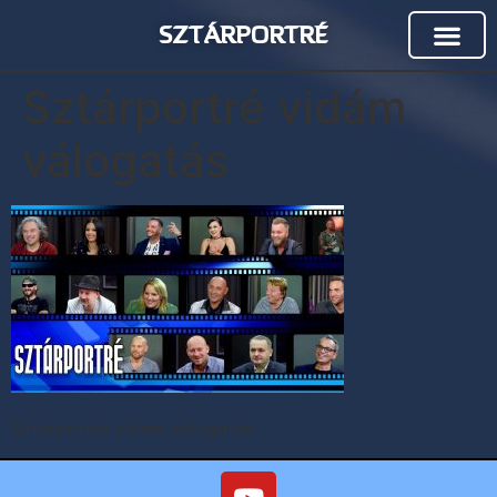
SZTÁRPORTRÉ
Sztárportré vidám
válogatás
Sztárportré vidám válogatás